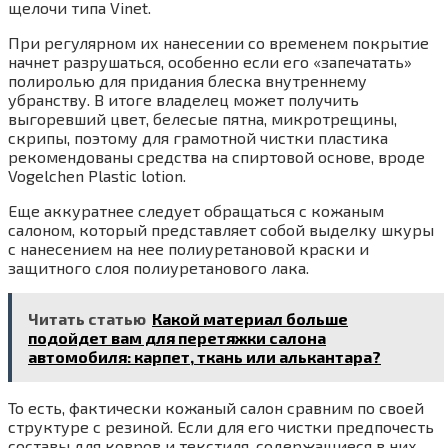
щелочи типа Vinet.
При регулярном их нанесении со временем покрытие
начнет разрушаться, особенно если его «запечатать»
полиролью для придания блеска внутреннему
убранству. В итоге владелец может получить
выгоревший цвет, белесые пятна, микротрещины,
скрипы, поэтому для грамотной чистки пластика
рекомендованы средства на спиртовой основе, вроде
Vogelchen Plastic lotion.
Еще аккуратнее следует обращаться с кожаным
салоном, который представляет собой выделку шкуры
с нанесением на нее полиуретановой краски и
защитного слоя полиуретанового лака.
Читать статью
Какой материал больше
подойдет вам для перетяжки салона
автомобиля: карпет, ткань или алькантара?
То есть, фактически кожаный салон сравним по своей
структуре с резиной. Если для его чистки предпочесть
составы для ковров и текстиля, содержащиеся в них