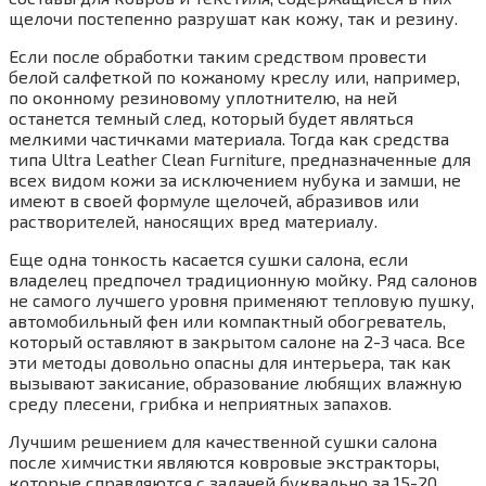
щелочи постепенно разрушат как кожу, так и резину.
Если после обработки таким средством провести
белой салфеткой по кожаному креслу или, например,
по оконному резиновому уплотнителю, на ней
останется темный след, который будет являться
мелкими частичками материала. Тогда как средства
типа Ultra Leather Clean Furniture, предназначенные для
всех видом кожи за исключением нубука и замши, не
имеют в своей формуле щелочей, абразивов или
растворителей, наносящих вред материалу.
Еще одна тонкость касается сушки салона, если
владелец предпочел традиционную мойку. Ряд салонов
не самого лучшего уровня применяют тепловую пушку,
автомобильный фен или компактный обогреватель,
который оставляют в закрытом салоне на 2-3 часа. Все
эти методы довольно опасны для интерьера, так как
вызывают закисание, образование любящих влажную
среду плесени, грибка и неприятных запахов.
Лучшим решением для качественной сушки салона
после химчистки являются ковровые экстракторы,
которые справляются с задачей буквально за 15-20