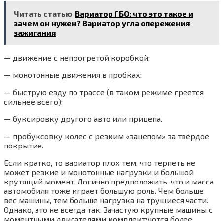
Читать статью
Вариатор ГБО: что это такое и
зачем он нужен? Вариатор угла опережения
зажигания
— движение с непрогретой коробкой;
— монотонные движения в пробках;
— быструю езду по трассе (в таком режиме греется
сильнее всего);
— буксировку другого авто или прицепа.
— пробуксовку колес с резким «зацепом» за твёрдое
покрытие.
Если кратко, то вариатор плох тем, что терпеть не
может резкие и монотонные нагрузки и большой
крутящий момент. Логично предположить, что и масса
автомобиля тоже играет большую роль. Чем больше
вес машины, тем больше нагрузка на трущиеся части.
Однако, это не всегда так. Зачастую крупные машины с
моментными двигателями комплектуются более