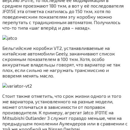
версию JF011E, то последние её модификации в
среднем проезжают 180 ткм, а вот у её последователя
JF015E эта отметка скатилась до 150 ткм, хотя по
поведенческим показателям эту коробку можно
перепутать с традиционным автоматом. Получилось
что-то типа «шаг вперёд и два – назад».
Бельгийские коробки VT2, устанавливаемые на
китайские автомобили Geely, заканчивают список
скромным показателем в 100 ткм. Хотя, особо
аккуратные владельцы говорят, что вариатор не так
плох, если сильно не нагружать трансмиссию и
вовремя менять масло.
Стоит также отметить, что срок жизни одного и того
же вариатора, установленного на разные модели,
может отличаться в зависимости от поправок
производителя. К примеру, агрегат Jatco JF011E на
Mitsubishi Outlander 3 служит гораздо меньше, чем на
предыдущем поколении Аулендеров или в сравнении с
той же коробкой на Nissan Qashqai.