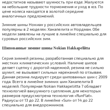
недостатков называют шумность при езде. Жалуются
на небольшие трудности торможения и уход в юз. По
цене колеса находятся в золотой середине
аналогичных предложений.
Зимние шины Нокиан у российских автовладельцев
популярны в 2 моделях: Хакапелита и Нордман. Обе
модели заявлены на лучшие в линейке специально для
суровых российских зим.
Шипованные зимние шины Nokian Hakkapeliitta
Серия зимней резины, разработанная специально для
жестких климатических условий. Наличие шипов
делает сцепку с дорогой надежной, резина не сильно
шумит, не вызывает сильных нареканий по отзывам.
Данная резина лидирует среди шипованных шин с 2009
года. Всего в линейке зимних шин Хакапелита 8
моделей. Популярная Nokian Hakkapeliitta 7 обладает
технологией вакуумного сцепления, для некоторых
размеров предусмотрена технология «RunFlat».
Радиусы от 13 до 22. В линейке «Sun» от 14 до 22
специально для внедорожников.