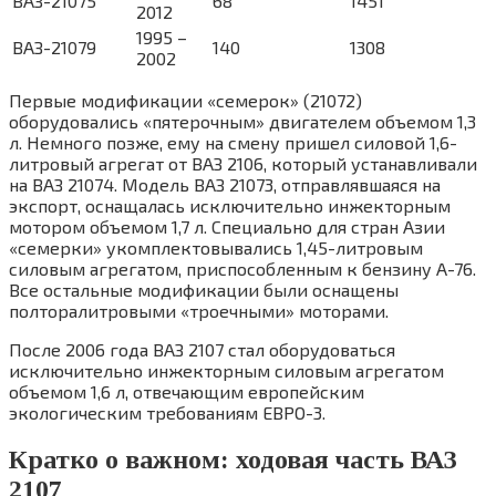
ВАЗ-21075
68
1451
2012
1995 –
ВАЗ-21079
140
1308
2002
Первые модификации «семерок» (21072)
оборудовались «пятерочным» двигателем объемом 1,3
л. Немного позже, ему на смену пришел силовой 1,6-
литровый агрегат от ВАЗ 2106, который устанавливали
на ВАЗ 21074. Модель ВАЗ 21073, отправлявшаяся на
экспорт, оснащалась исключительно инжекторным
мотором объемом 1,7 л. Специально для стран Азии
«семерки» укомплектовывались 1,45-литровым
силовым агрегатом, приспособленным к бензину А-76.
Все остальные модификации были оснащены
полторалитровыми «троечными» моторами.
После 2006 года ВАЗ 2107 стал оборудоваться
исключительно инжекторным силовым агрегатом
объемом 1,6 л, отвечающим европейским
экологическим требованиям ЕВРО-3.
Кратко о важном: ходовая часть ВАЗ
2107