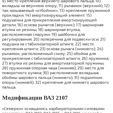
9) место крепления верхнего шарового пальца; 10)
вкладыш на верхнюю опору; 11) рычажок (верхний); 12)
так называемый «отбойник»; 13) крепление пружинной
прокладки; 14) амортизирующий элемент; 15)
подушечка для прикрепления амортизирующей
детали; 16) основа рычагов (верхних); 17) шарнирная
втулка из резины; 18) шарнирная втулка,
расположенная снаружи; 19) шайбочки для
регулирования; 20) поперечина для подвески оси; 21)
подушка на стабилизаторной штанге; 22) место
крепления штанги; 23) основа рычага (нижнего); 24)
рычажок, расположенный снизу; 25) обойма для
прикрепления стабилизаторной штанги; 26) пружинка;
27) втулка из резины для амортизаторной пружины;
28) пружинная опорная чаша (нижняя); 29) место для
поворотного кулака; 30) расположение вкладыша
обоймы шарового пальца (нижнего); 31) подшипник
опоры (нижней); 32) крепление для нижнего шарового
пальца.
Модификации ВАЗ 2107
«Семерки» оснащались карбюраторными силовыми