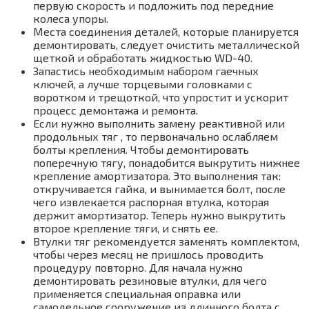
первую скорость и подложить под передние
колеса упоры.
Места соединения деталей, которые планируется
демонтировать, следует очистить металлической
щеткой и обработать жидкостью WD-40.
Запастись необходимым набором гаечных
ключей, а лучше торцевыми головками с
воротком и трещоткой, что упростит и ускорит
процесс демонтажа и ремонта.
Если нужно выполнить замену реактивной или
продольных тяг , то первоначально ослабляем
болты крепления. Чтобы демонтировать
поперечную тягу, понадобится выкрутить нижнее
крепление амортизатора. Это выполнения так:
откручивается гайка, и вынимается болт, после
чего извлекается распорная втулка, которая
держит амортизатор. Теперь нужно выкрутить
второе крепление тяги, и снять ее.
Втулки тяг рекомендуется заменять комплектом,
чтобы через месяц не пришлось проводить
процедуру повторно. Для начала нужно
демонтировать резиновые втулки, для чего
применяется специальная оправка или
самодельное сооружение из длинного болта с