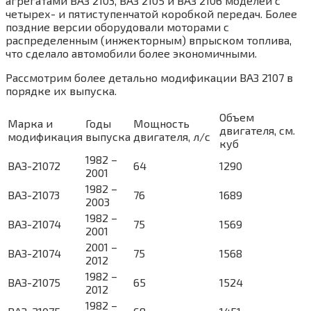
агрегатами ВАЗ 2103, ВАЗ 2105 и ВАЗ 2106 моделей с
четырех- и пятиступенчатой коробкой передач. Более
поздние версии оборудовали моторами с
распределенным (инжекторным) впрыском топлива,
что сделало автомобили более экономичными.
Рассмотрим более детально модификации ВАЗ 2107 в
порядке их выпуска.
Объем
Марка и
Годы
Мощность
двигателя, см.
модификация
выпуска
двигателя, л/с
куб
1982 –
ВАЗ-21072
64
1290
2001
1982 –
ВАЗ-21073
76
1689
2003
1982 –
ВАЗ-21074
75
1569
2001
2001 –
ВАЗ-21074
75
1568
2012
1982 –
ВАЗ-21075
65
1524
2012
1982 –