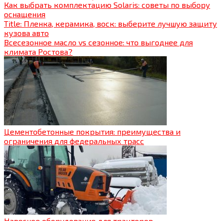
Как выбрать комплектацию Solaris: советы по выбору
оснащения
Title: Пленка, керамика, воск: выберите лучшую защиту
кузова авто
Всесезонное масло vs сезонное: что выгоднее для
климата Ростова?
Цементобетонные покрытия: преимущества и
ограничения для федеральных трасс
Навесное оборудование для тракторов