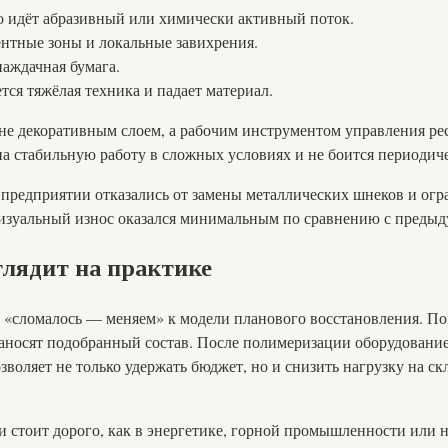
о идёт абразивный или химически активный поток.
нтные зоны и локальные завихрения.
наждачная бумага.
тся тяжёлая техника и падает материал.
 не декоративным слоем, а рабочим инструментом управления ре
 стабильную работу в сложных условиях и не боится периодиче
предприятии отказались от замены металлических шнеков и ог
визуальный износ оказался минимальным по сравнению с преды
глядит на практике
ии «сломалось — меняем» к модели планового восстановления. 
наносят подобранный состав. После полимеризации оборудование
зволяет не только удержать бюджет, но и снизить нагрузку на с
и стоит дорого, как в энергетике, горной промышленности или