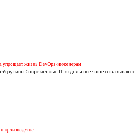
рма упрощает жизнь DevOps-инженерам
ей рутины Современные IT-отделы все чаще отказываютс
 в производстве