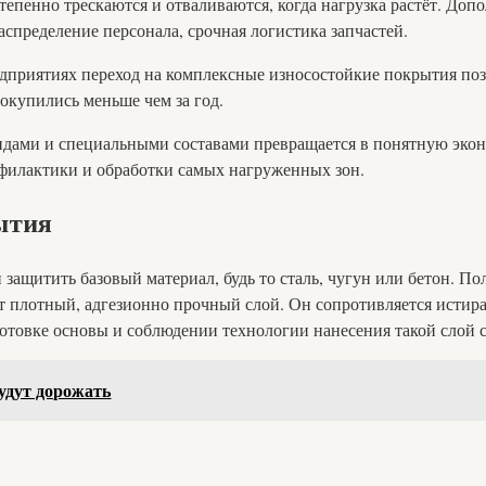
тепенно трескаются и отваливаются, когда нагрузка растёт. Доп
спределение персонала, срочная логистика запчастей.
приятиях переход на комплексные износостойкие покрытия поз
окупились меньше чем за год.
ндами и специальными составами превращается в понятную эконо
филактики и обработки самых нагруженных зон.
ытия
и защитить базовый материал, будь то сталь, чугун или бетон. 
т плотный, адгезионно прочный слой. Он сопротивляется истир
отовке основы и соблюдении технологии нанесения такой слой с
удут дорожать