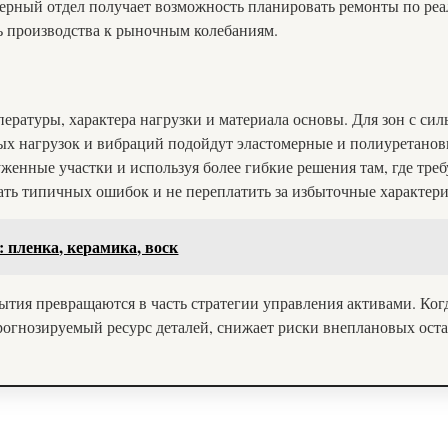
ерный отдел получает возможность планировать ремонты по реа
ь производства к рыночным колебаниям.
мпературы, характера нагрузки и материала основы. Для зон с с
ых нагрузок и вибраций подойдут эластомерные и полиуретанов
женные участки и используя более гибкие решения там, где тре
ть типичных ошибок и не переплатить за избыточные характери
 пленка, керамика, воск
тия превращаются в часть стратегии управления активами. Когд
рогнозируемый ресурс деталей, снижает риски внеплановых ост