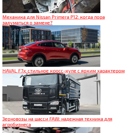
Механика для Nissan Primera P12: когда пора
задуматься о замене?
HAVAL F7x: стильное кросс-купе с ярким характером
Зерновозы на шасси FAW: надежная техника для
агробизнеса