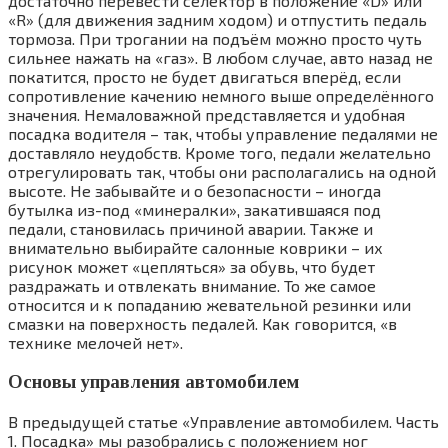
достаточно перевести селектор в положение «D» или
«R» (для движения задним ходом) и отпустить педаль
тормоза. При трогании на подъём можно просто чуть
сильнее нажать на «газ». В любом случае, авто назад не
покатится, просто не будет двигаться вперёд, если
сопротивление качению немного выше определённого
значения. Немаловажной представляется и удобная
посадка водителя – так, чтобы управление педалями не
доставляло неудобств. Кроме того, педали желательно
отрегулировать так, чтобы они располагались на одной
высоте. Не забывайте и о безопасности – иногда
бутылка из-под «минералки», закатившаяся под
педали, становилась причиной аварии. Также и
внимательно выбирайте салонные коврики – их
рисунок может «цепляться» за обувь, что будет
раздражать и отвлекать внимание. То же самое
относится и к попаданию жевательной резинки или
смазки на поверхность педалей. Как говорится, «в
технике мелочей нет».
Основы управления автомобилем
В предыдущей статье «Управление автомобилем. Часть
1. Посадка» мы разобрались с положением ног