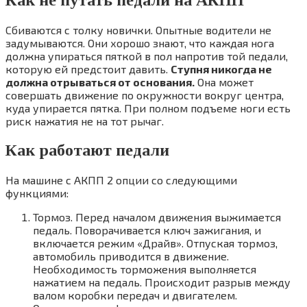
Как не путать педали на АКПП
Сбиваются с толку новички. Опытные водители не
задумываются. Они хорошо знают, что каждая нога
должна упираться пяткой в пол напротив той педали,
которую ей предстоит давить.
Ступня никогда не
должна отрываться от основания.
Она может
совершать движение по окружности вокруг центра,
куда упирается пятка. При полном подъеме ноги есть
риск нажатия не на тот рычаг.
Как работают педали
На машине с АКПП 2 опции со следующими
функциями:
Тормоз. Перед началом движения выжимается
педаль. Поворачивается ключ зажигания, и
включается режим «Драйв». Отпуская тормоз,
автомобиль приводится в движение.
Необходимость торможения выполняется
нажатием на педаль. Происходит разрыв между
валом коробки передач и двигателем.