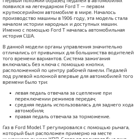
Первый похожий образец педалей в автомобилях
появился на легендарном Ford T — первом
крупносерийном автомобиле в мире. Началось
производство машины в 1906 году, эта модель стала
началом истории народных и доступных машин.
Именно с помощью Ford T началась автомобильная
история США.
В данной модели органы управления значительно
отличались от привычных для большинства водителей
того времени вариантов. Система зажигания
включалась без ключа с помощью кнопки,
расположенной по центру рабочей панели. Педалей
под рулевой колонкой впервые для автомобилей того
времени было три:
левая педаль отвечала за сцепление при
переключении режимов передач;
средняя педаль использовалась для заднего хода
автомобиля;
правая педаль отвечала за торможение.
Газ в Ford Model T регулировался с помощью рычага,
который был расположен примерно на месте
нынешнего рычага КПП. Слева от водителя был еще